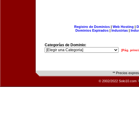
Registro de Dominios
|
Web Hosting
|
D
Dominios Expirados
|
Industrias
|
Indu
Categorías de Dominio:
[Pág. princi
** Precios expre
© 2002/2022 Solo10.com