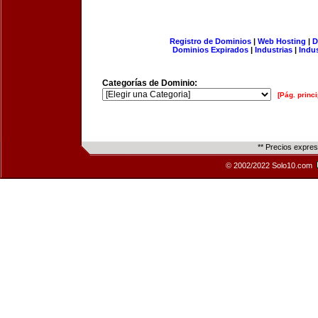
Registro de Dominios
|
Web Hosting
|
D
Dominios Expirados
|
Industrias
|
Indu
Categorías de Dominio:
[Pág. princi
** Precios expre
© 2002/2022 Solo10.com