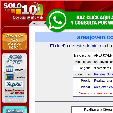
areajoven.c
El dueño de este dominio lo ha
Mayusculas:
AREAJOVEN
Minusculas:
areajoven.co
Longitud:
9 caracteres
Categorias:
Portales
,
Soc
Precio:
Realizar una 
Visitar!
areajoven.c
Serán consideradas ofer
Realizar una Oferta