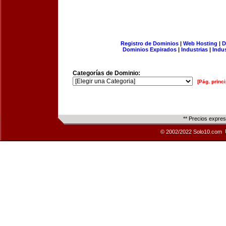
Registro de Dominios
|
Web Hosting
|
D
Dominios Expirados
|
Industrias
|
Indu
Categorías de Dominio:
[Pág. princi
** Precios expre
© 2002/2022 Solo10.com