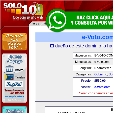
e-Voto.co
El dueño de este dominio lo ha
Mayusculas:
E-VOTO.CO
Minusculas:
e-voto.com
Longitud:
6 caracteres
Categorias:
Gobierno
,
So
Precio:
$550.00
Visitar!
e-voto.com
Serán consideradas ofer
R