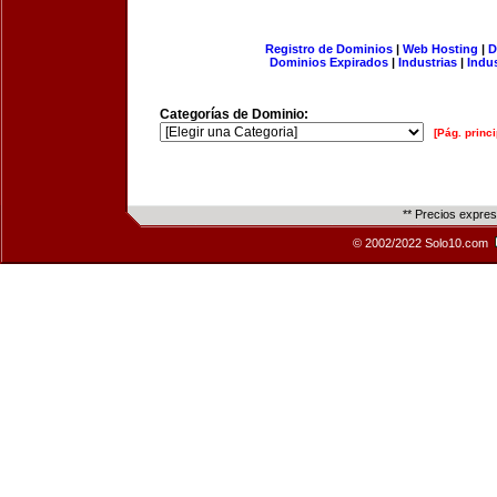
Registro de Dominios
|
Web Hosting
|
D
Dominios Expirados
|
Industrias
|
Indu
Categorías de Dominio:
[Pág. princi
** Precios expre
© 2002/2022 Solo10.com