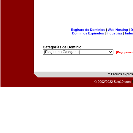
Registro de Dominios
|
Web Hosting
|
D
Dominios Expirados
|
Industrias
|
Indu
Categorías de Dominio:
[Pág. princi
** Precios expre
© 2002/2022 Solo10.com