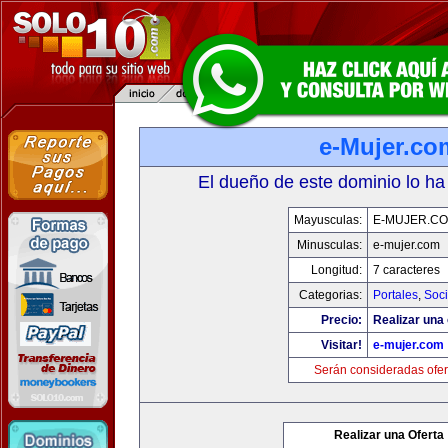
e-Mujer.co
El dueño de este dominio lo ha
Mayusculas:
E-MUJER.C
Minusculas:
e-mujer.com
Longitud:
7 caracteres
Categorias:
Portales
,
Soc
Precio:
Realizar una 
Visitar!
e-mujer.com
Serán consideradas ofer
Realizar una Oferta