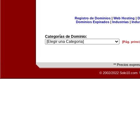
Registro de Dominios
|
Web Hosting
|
D
Dominios Expirados
|
Industrias
|
Indu
Categorías de Dominio:
[Pág. princi
** Precios expre
© 2002/2022 Solo10.com