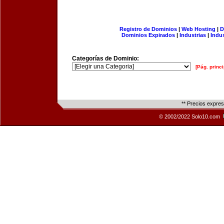
Registro de Dominios
|
Web Hosting
|
D
Dominios Expirados
|
Industrias
|
Indu
Categorías de Dominio:
[Pág. princi
** Precios expre
© 2002/2022 Solo10.com