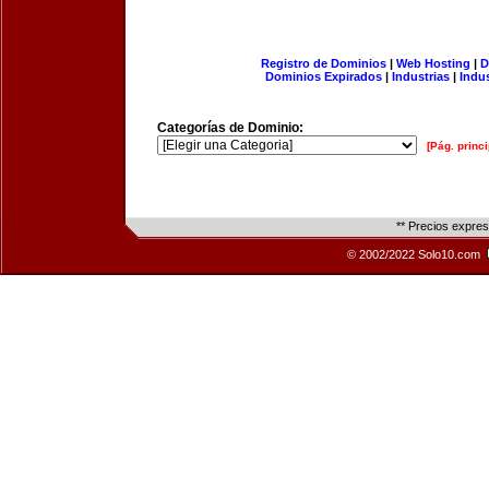
Registro de Dominios
|
Web Hosting
|
D
Dominios Expirados
|
Industrias
|
Indu
Categorías de Dominio:
[Pág. princi
** Precios expre
© 2002/2022 Solo10.com