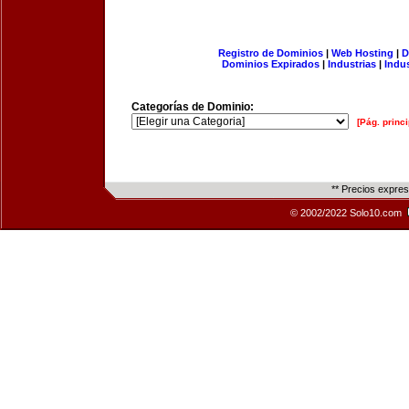
Registro de Dominios
|
Web Hosting
|
D
Dominios Expirados
|
Industrias
|
Indu
Categorías de Dominio:
[Pág. princi
** Precios expre
© 2002/2022 Solo10.com