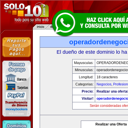
operadordenegoc
El dueño de este dominio lo ha
Mayusculas:
OPERADORDENEG
Minusculas:
operadordenegocio
Longitud:
18 caracteres
Categorias:
Negocios
,
Profesio
Precio:
Realizar una oferta
Visitar!
operadordenegoci
Serán consideradas ofer
Realizar una Oferta