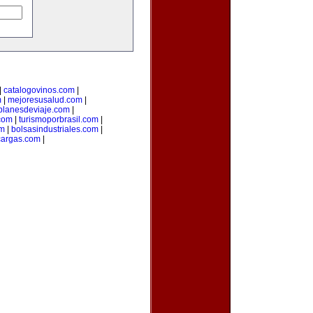
|
catalogovinos.com
|
m
|
mejoresusalud.com
|
planesdeviaje.com
|
.com
|
turismoporbrasil.com
|
om
|
bolsasindustriales.com
|
cargas.com
|