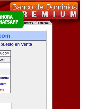
com
 puesto en Venta
A.COM
.com
oferta!
.com
tas