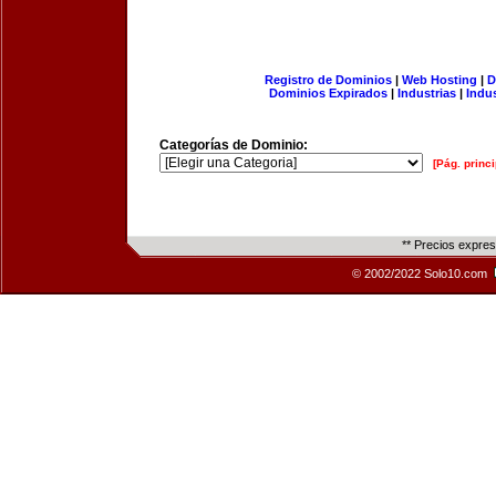
Registro de Dominios
|
Web Hosting
|
D
Dominios Expirados
|
Industrias
|
Indu
Categorías de Dominio:
[Pág. princi
** Precios expre
© 2002/2022 Solo10.com